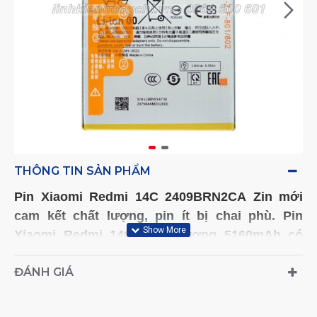
THÔNG TIN SẢN PHẨM
Pin
Xiaomi Redmi 14C 2409BRN2CA
Zin mới
cam kết chất lượng
, pin ít bị chai phù
. Pin
Xiaomi Redmi 14C
dung lượng 5160mAh có
cell pin cứng, thời gian sử dụng lâu.
ĐÁNH GIÁ
- Kiểu máy (Model) tương thích: 2409BRN2CA -
HOTLINE TƯ VẤN VÀ ĐẶT HÀNG: 0961 600 601