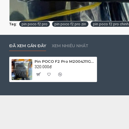
Tag:
pin poco f2 pro
pin poco f2 pro zin
pin poco f2 pro chin
ĐÃ XEM GẦN ĐÂY
XEM NHIỀU NHẤT
Pin POCO F2 Pro M2004J11G Zin
320.000đ