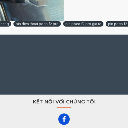
CÓ ĐẾN TRỰC TIẾP 
CỬA HÀNG HỒNG CH
h hang
pin dien thoai poco f2 pro
pin poco f2 pro gia re
pin poco f2
ĐỊA CHỈ: 219 LŨY 
(Click xem bản đồ)
GIAO HÀNG TOÀN QU
HOTLINE TƯ VẤN V
HƯỚNG DẪN ĐẶT MU
- Giá Pin POCO F2 Pr
chuyển khoản thanh t
KẾT NỐI VỚI CHÚNG TÔI
chuyển đơn hàng trên
- Thời gian giao hàng 
đối với khách ở huyện