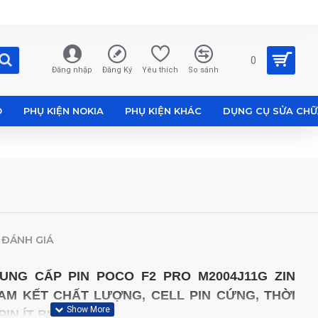
0
Đăng nhập
Đăng Ký
Yêu thích
So sánh
O
PHỤ KIỆN NOKIA
PHỤ KIỆN KHÁC
DỤNG CỤ SỬA CH
ĐÁNH GIÁ
CUNG CẤP PIN
POCO F2 PRO M2004J11G
ZIN
AM KẾT CHẤT LƯỢNG,
CELL PIN CỨNG, THỜI
IN ÍT BỊ CHAI PHÙ
.