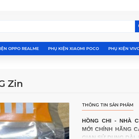
IỆN OPPO REALME
PHỤ KIỆN XIAOMI POCO
PHỤ KIỆN VIV
G Zin
THÔNG TIN SẢN PHẨM
HỒNG CHI - NHÀ 
MỚI
CHÍNH HÃNG
C
GIAN SỬ DỤNG DÀI, P