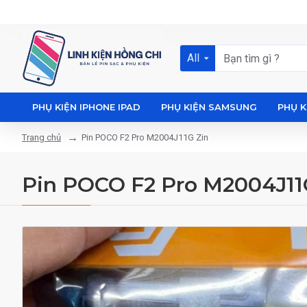
All
PHỤ KIỆN IPHONE IPAD
PHỤ KIỆN SAMSUNG
PHỤ K
Pin POCO F2 Pro M2004J11G Zin
Trang chủ
Pin POCO F2 Pro M2004J11