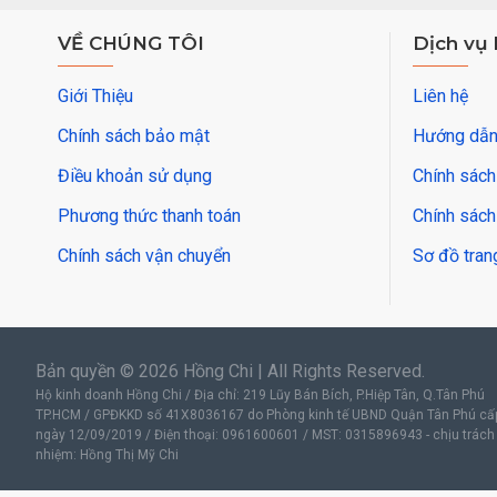
VỀ CHÚNG TÔI
Dịch vụ
Giới Thiệu
Liên hệ
Chính sách bảo mật
Hướng dẫn
Điều khoản sử dụng
Chính sách
Phương thức thanh toán
Chính sách
Chính sách vận chuyển
Sơ đồ tran
Bản quyền © 2026 Hồng Chi | All Rights Reserved.
Hộ kinh doanh Hồng Chi / Địa chỉ: 219 Lũy Bán Bích, P.Hiệp Tân, Q.Tân Phú
TP.HCM / GPĐKKD số 41X8036167 do Phòng kinh tế UBND Quận Tân Phú cấ
ngày 12/09/2019 / Điện thoại: 0961600601 / MST: 0315896943 - chịu trách
nhiệm: Hồng Thị Mỹ Chi