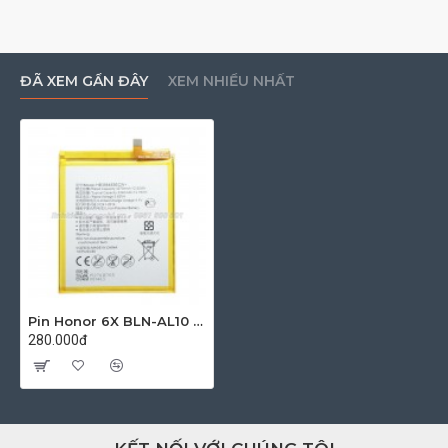
CN)
Địa chỉ: 219 Lũy Bán Bích, Phường Hiệp Tân,
ĐÃ XEM GẦN ĐÂY
XEM NHIỀU NHẤT
Quận Tân Phú TP HCM
(Click xem bản đồ)
NGUYÊN NHÂN THAY PIN
HONOR 6X BLN-
AL10
:
- Cáp sạc kém chất lượng: một trong những
nguyên nhân gây cháy nổ liên quan đến cáp sạc
kém chất lượng. Bởi nó sẽ khiến cho nguồn điện
vào máy không ổn, ảnh hưởng trực tiếp đến tuổi
thọ pin.
Pin Honor 6X BLN-AL10 (HB386483ECW) 3340mAh Zin Máy
280.000đ
- Vừa sạc vừa sử dụng: khi sạc pin nhiệt lượng
máy tăng đột ngột. Nếu bạn còn sử dụng máy sẽ
khiến các bộ phận trong máy hoạt động tạo thêm
nhiệt lượng cho máy. Như vậy sẽ khiến pin dễ