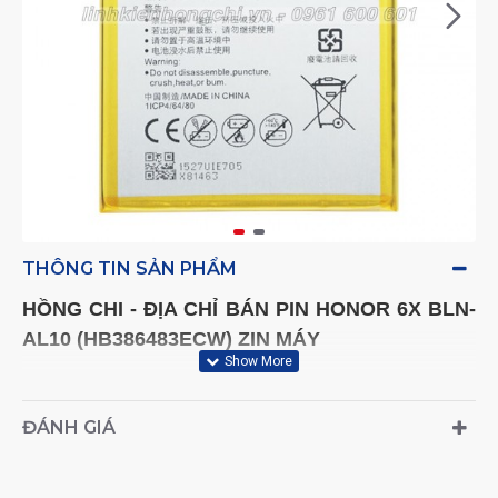
THÔNG TIN SẢN PHẨM
HỒNG CHI -
ĐỊA CHỈ BÁN PIN
HONOR 6X BLN-
AL10
(HB386483ECW)
ZIN MÁY
Trên thị trường hiện nay có vô số các cửa hàng
sửa chữa điện thoại nhưng để tìm một cửa hàng
ĐÁNH GIÁ
uy tín chất lượng thì không phải là một điều dễ
dàng. Một lời khuyên chân thành, bạn nên tìm