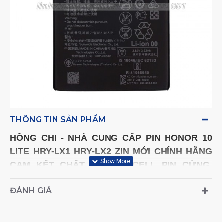
THÔNG TIN SẢN PHẨM
HỒNG CHI - NHÀ CUNG CẤP PIN
HONOR 10
LITE HRY-LX1 HRY-LX2
ZIN MỚI
CHÍNH HÃNG
CAM KẾT CHẤT LƯỢNG,
CELL PIN CỨNG,
THỜI GIAN SỬ DỤNG DÀI, PIN ÍT BỊ CHAI PHÙ
.
ĐÁNH GIÁ
- Kiểu máy (Model) tương thích: HRY-LX1 HRY-
LX2 -
HOTLINE TƯ VẤN VÀ ĐẶT HÀNG: 0961