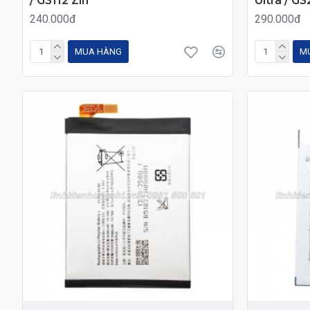
/ G3112 Zin
Ultra / G3
240.000đ
290.000đ
MUA HÀNG
M