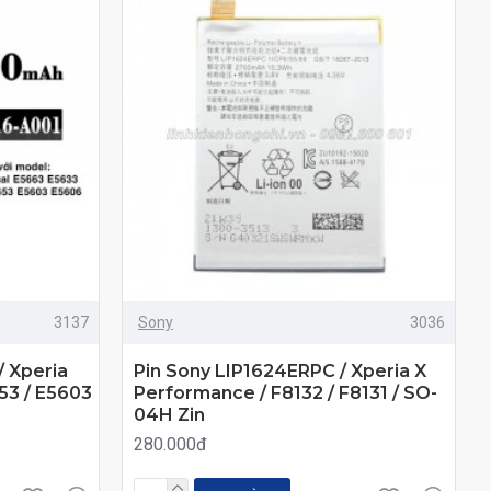
3137
Sony
3036
/ Xperia
Pin Sony LIP1624ERPC / Xperia X
53 / E5603
Performance / F8132 / F8131 / SO-
04H Zin
280.000đ