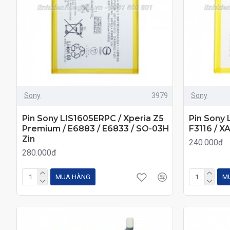
Sony
3979
Sony
Pin Sony LIS1605ERPC / Xperia Z5
Pin Sony 
Premium / E6883 / E6833 / SO-03H
F3116 / XA
Zin
240.000đ
280.000đ
MUA HÀNG
M