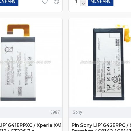
UA HÀNG
MUA HÀNG
3987
Sony
LIP1641ERPXC / Xperia XA1
Pin Sony LIP1642ERPC / 