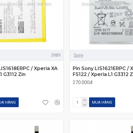
3989
Sony
LIS1618ERPC / Xperia XA
Pin Sony LIS1621ERPC / X
1 G3112 Zin
F5122 / Xperia L1 G3312 Z
270.000đ
UA HÀNG
MUA HÀNG