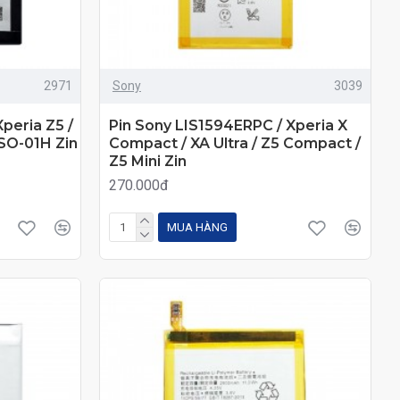
2971
Sony
3039
peria Z5 /
Pin Sony LIS1594ERPC / Xperia X
 SO-01H Zin
Compact / XA Ultra / Z5 Compact /
Z5 Mini Zin
270.000đ
MUA HÀNG