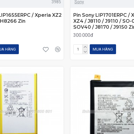
3985
Sony
LIP1655ERPC / Xperia XZ2
Pin Sony LIP1701ERPC / Xp
 H8266 Zin
XZ4 / J8110 / J9110 / SO-
SOV40 / J8170 / J9150 Zi
300.000đ
UA HÀNG
MUA HÀNG