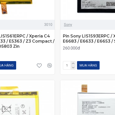
3010
Sony
LIS1561ERPC / Xperia C4
Pin Sony LIS1593ERPC / X
333 / E5363 / Z3 Compact /
E6683 / E6633 / E6653 /
 D5803 Zin
260.000đ
UA HÀNG
MUA HÀNG