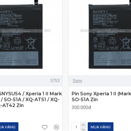
3753
Sony
SNYSU54 / Xperia 1 II Mark
Pin Sony Xperia 1 II (Mar
 / SO-51A / XQ-AT51 / XQ-
SO-51A Zin
Q-AT42 Zin
300.000đ
UA HÀNG
MUA HÀNG