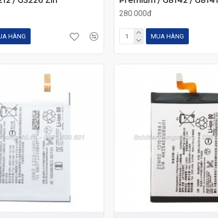
212 / G3226 Zin
Premium / G8142 / G8141
280.000đ
UA HÀNG
MUA HÀNG