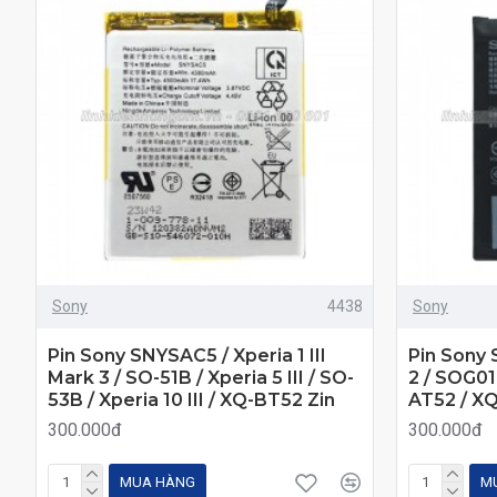
Sony
4438
Sony
Pin Sony SNYSAC5 / Xperia 1 III
Pin Sony 
Mark 3 / SO-51B / Xperia 5 III / SO-
2 / SOG01
53B / Xperia 10 III / XQ-BT52 Zin
AT52 / X
300.000đ
300.000đ
MUA HÀNG
M