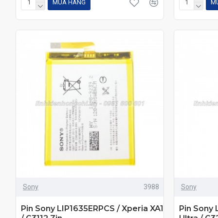
MUA HÀNG
M
Sony
3988
Sony
Pin Sony LIP1635ERPCS / Xperia XA1
Pin Sony 