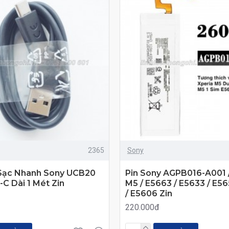
2365
Sony
Sạc Nhanh Sony UCB20
Pin Sony AGPB016-A001 
C Dài 1 Mét Zin
M5 / E5663 / E5633 / E56
/ E5606 Zin
220.000đ