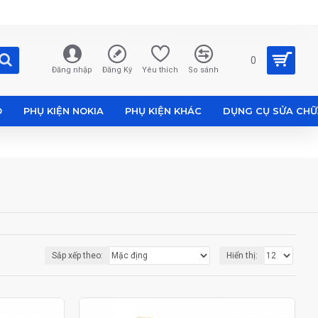
0
Đăng nhập
Đăng Ký
Yêu thích
So sánh
O
PHỤ KIỆN NOKIA
PHỤ KIỆN KHÁC
DỤNG CỤ SỬA CH
Sắp xếp theo:
Hiển thị: