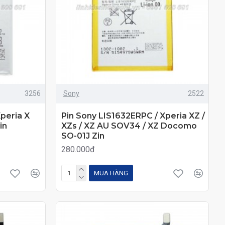
3256
Sony
2522
peria X
Pin Sony LIS1632ERPC / Xperia XZ /
in
XZs / XZ AU SOV34 / XZ Docomo
SO-01J Zin
280.000đ
MUA HÀNG