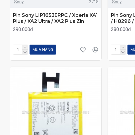
Sony
2718
Sony
Pin Sony LIP1653ERPC / Xperia XA1
Pin Sony 
Plus / XA2 Ultra / XA2 Plus Zin
/ H8296 /
290.000đ
280.000đ
MUA HÀNG
M