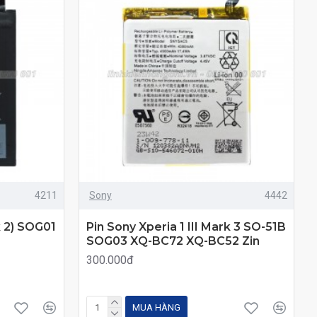
4211
Sony
4442
k 2) SOG01
Pin Sony Xperia 1 III Mark 3 SO-51B
SOG03 XQ-BC72 XQ-BC52 Zin
300.000đ
MUA HÀNG