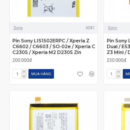
Sony
4081
Sony
Pin Sony LIS1502ERPC / Xperia Z
Pin Sony 
C6602 / C6603 / SO-02e / Xperia C
Dual / E5
C2305 / Xperia M2 D2305 Zin
Z3 Mini /
200.000đ
230.000đ
MUA HÀNG
M