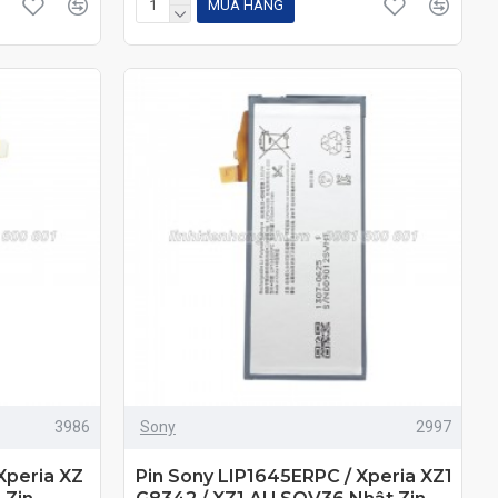
MUA HÀNG
3986
Sony
2997
Xperia XZ
Pin Sony LIP1645ERPC / Xperia XZ1