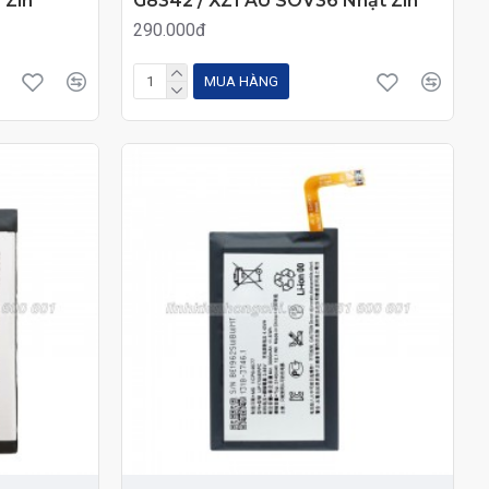
 Zin
G8342 / XZ1 AU SOV36 Nhật Zin
290.000đ
MUA HÀNG