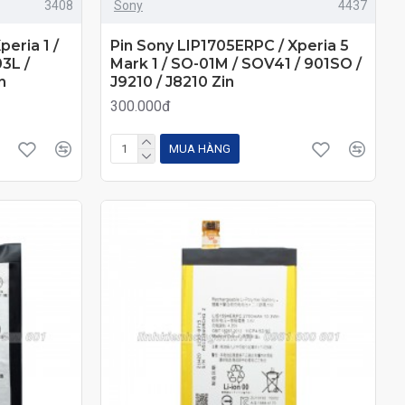
3408
Sony
4437
eria 1 /
Pin Sony LIP1705ERPC / Xperia 5
03L /
Mark 1 / SO-01M / SOV41 / 901SO /
n
J9210 / J8210 Zin
300.000đ
MUA HÀNG