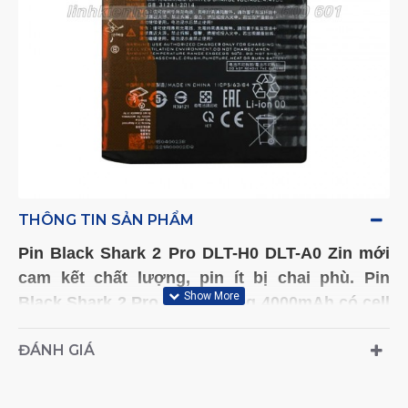
THÔNG TIN SẢN PHẨM
Pin Black Shark 2
Pro DLT-H0 DLT-A0
Zin
mới
cam kết chất lượng
, pin ít bị chai phù
. Pin
Black Shark 2 Pro
dung lượng 4000mAh có cell
pin cứng, thời gian sử dụng lâu.
ĐÁNH GIÁ
- Kiểu máy (Model) tương thích: DLT-H0, DLT-A0 -
HOTLINE TƯ VẤN VÀ ĐẶT HÀNG: 0961 600 601