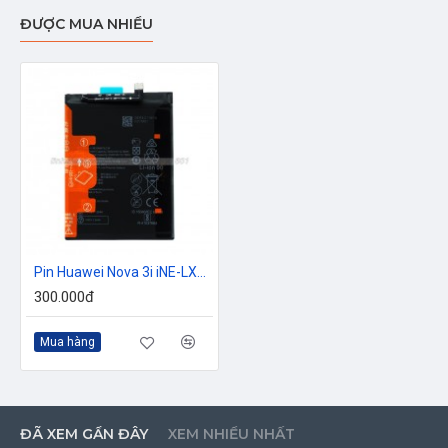
chuyển sang màu vàng nhạt
ĐƯỢC MUA NHIỀU
- Thời gian keo dán E8000 khô khoảng 10 phút
nhưng để chắc chắn bạn nên cố định điểm dán
khoảng 30 phút để keo thực sự khô
CẦN HỖ TRỢ GẤP QUÝ KHÁCH VUI LÒNG
LIÊN HỆ HOTLINE
0961 600 601
ĐỂ ĐƯỢC HỖ
TRỢ NHANH NHẤT
Pin Huawei Nova 3i iNE-LX2 Zin
300.000đ
Mua hàng
ĐÃ XEM GẦN ĐÂY
XEM NHIỀU NHẤT