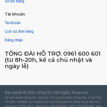
Sơ đồ trang
Tài khoản
Tài khoản
Lịch sử đơn hàng
Đăng nhập
TỔNG ĐÀI HỖ TRỢ: 0961 600 601
(từ 8h-20h, kể cả chủ nhật và
ngày lễ)
Bản quyền © 2026 Hồng Chi | All Rights Reserved.
Hộ kinh doanh Hồng Chi / Địa chỉ: 219 Lũy Bán Bích, P.Hiệp Tân, Q.Tân Phú
TP.HCM / GPĐKKD số 41X8036167 do Phòng kinh tế UBND Quận Tân Phú
cấp ngày 12/09/2019 / Điện thoại: 0961600601 / MST: 0315896943 - chịu