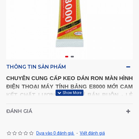
THÔNG TIN SẢN PHẨM
CHUYÊN CUNG CẤP KEO DÁN RON MÀN HÌNH
ĐIỆN THOẠI MÁY TÍNH BẢNG E8000
MỚI
CAM
KẾT CHẤT LƯỢNG
. ĐỊA CHỈ BÁN BUÔN - LẺ
LINH KIỆN PHỤ KIỆN ĐIỆN THOẠI UY TÍN
ĐÁNH GIÁ
GIAO HÀNG TOÀN QUỐC - THANH TOÁN KHI
NHẬN HÀNG (COD)
Dựa vào 0 đánh giá.
-
Viết đánh giá
HOTLINE TƯ VẤN VÀ ĐẶT HÀNG:
0961 600 601