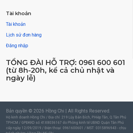
Tài khoản
Tài khoản
Lịch sử đơn hàng
Đăng nhập
TỔNG ĐÀI HỖ TRỢ: 0961 600 601
(từ 8h-20h, kể cả chủ nhật và
ngày lễ)
Bản quyền © 2026 Hồng Chi | All Rights Reserved.
Hộ kinh doanh Hồng Chi / Địa chỉ: 219 Lũy Bán Bích, P.Hiệp Tân, Q.Tân Phú
TP.HCM / GPĐKKD số 41X8036167 do Phòng kinh tế UBND Quận Tân Phú
cấp ngày 12/09/2019 / Điện thoại: 0961600601 / MST: 0315896943 - chịu