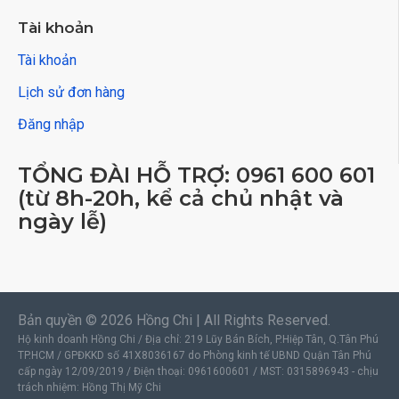
Tài khoản
Tài khoản
Lịch sử đơn hàng
Đăng nhập
TỔNG ĐÀI HỖ TRỢ: 0961 600 601
(từ 8h-20h, kể cả chủ nhật và
ngày lễ)
Bản quyền © 2026 Hồng Chi | All Rights Reserved.
Hộ kinh doanh Hồng Chi / Địa chỉ: 219 Lũy Bán Bích, P.Hiệp Tân, Q.Tân Phú
TP.HCM / GPĐKKD số 41X8036167 do Phòng kinh tế UBND Quận Tân Phú
cấp ngày 12/09/2019 / Điện thoại: 0961600601 / MST: 0315896943 - chịu
trách nhiệm: Hồng Thị Mỹ Chi