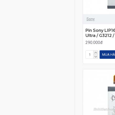
Sony
Pin Sony LIP1
Ultra / G3212 
290.000đ
MUA H