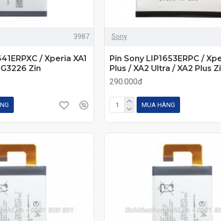
3987
Sony
641ERPXC / Xperia XA1
Pin Sony LIP1653ERPC / Xpe
/ G3226 Zin
Plus / XA2 Ultra / XA2 Plus Z
290.000đ
ÀNG
MUA HÀNG