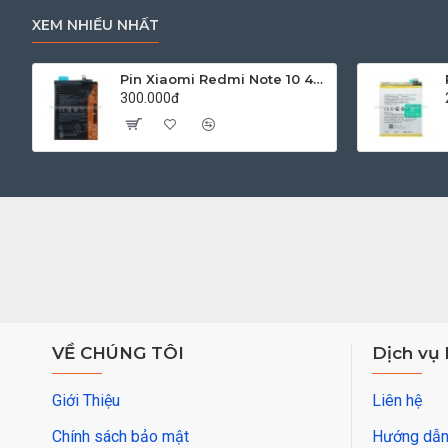
XEM NHIỀU NHẤT
Pin Xiaomi Redmi Note 10 4G M2101K7AG Zin
300.000đ
VỀ CHÚNG TÔI
Dịch vụ
Giới Thiệu
Liên hệ
Chính sách bảo mật
Hướng dẫn